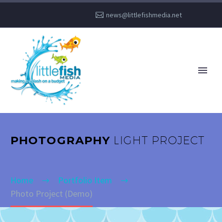
news@littlefishmedia.net
PHOTOGRAPHY
LIGHT PROJECT
Home
Portfolio Item
Photo Project (Demo)