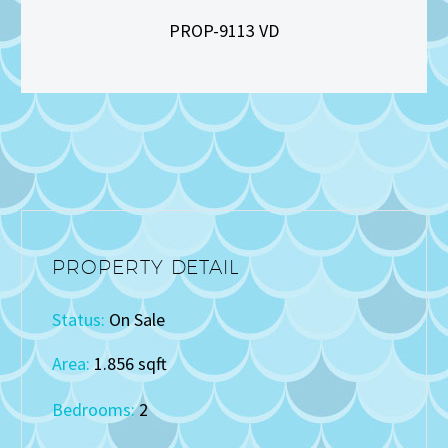
PROP-9113 VD
PROPERTY DETAIL
Status:
On Sale
Area:
1.856 sqft
Bedrooms:
2