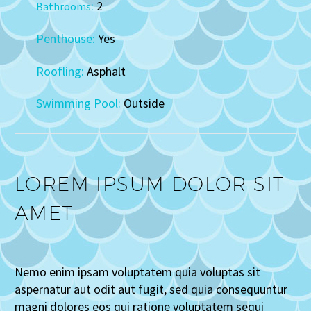
:
2
Bathrooms
Penthouse:
Yes
Roofling:
Asphalt
Swimming Pool:
Outside
LOREM IPSUM DOLOR SIT
AMET
Nemo enim ipsam voluptatem quia voluptas sit
aspernatur aut odit aut fugit, sed quia consequuntur
magni dolores eos qui ratione voluptatem sequi