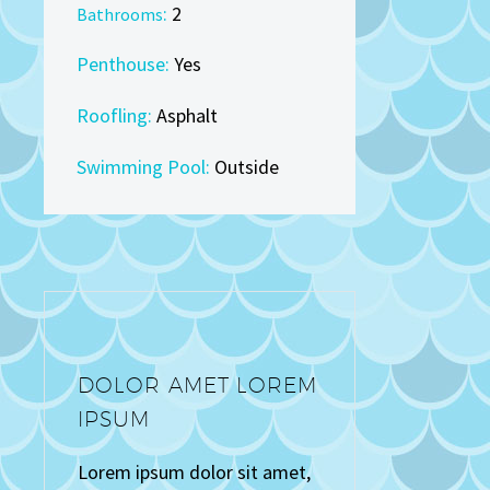
:
2
Bathrooms
Penthouse:
Yes
Roofling:
Asphalt
Swimming Pool:
Outside
DOLOR AMET LOREM
IPSUM
Lorem ipsum dolor sit amet,