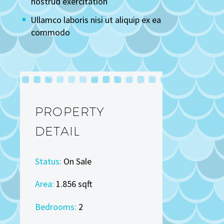
nostrud exercitation
Ullamco laboris nisi ut aliquip ex ea
commodo
PROPERTY
DETAIL
Status:
On Sale
Area:
1.856 sqft
Bedrooms:
2