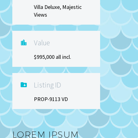
Villa Deluxe, Majestic
Views
Value

$995,000 all incl.
Listing ID

PROP-9113 VD
LOREM IPSUM