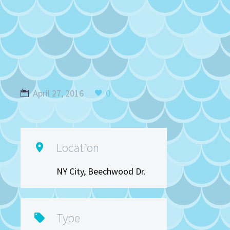
April 27, 2016
0
Location

NY City, Beechwood Dr.
Type
